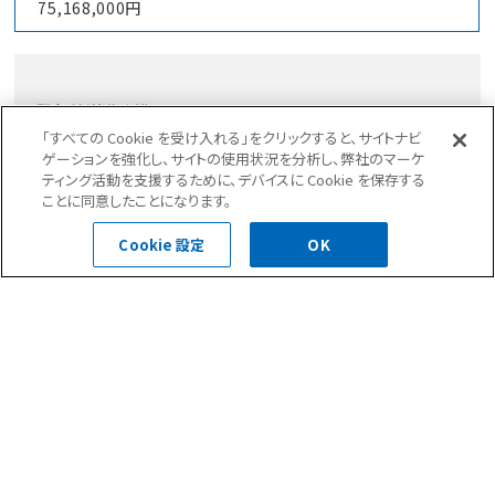
75,168,000円
緊急輸送道路沿いのマンション。
矢作建設工業株式会社セスレット工法共同施工にて耐震補
「すべての Cookie を受け入れる」をクリックすると、サイトナビ
ゲーションを強化し、サイトの使用状況を分析し、弊社のマーケ
強実施
ティング活動を支援するために、デバイスに Cookie を保存する
１階部分と6階部分が施工範囲となりました。
ことに同意したことになります。
1階は在来工法のRC耐震補強。6階部分は鉄骨･繊維補強コ
ンクリートのセスレット工法。
Cookie 設定
OK
前の記事へ
次の記事へ
一覧へ