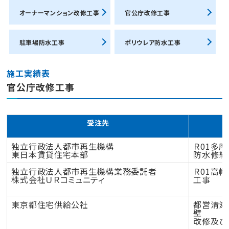
オーナーマンション改修工事
官公庁改修工事
駐車場防水工事
ポリウレア防水工事
施工実績表
官公庁改修工事
受注先
独立行政法人都市再生機構
Ｒ01多摩
東日本賃貸住宅本部
防水修繕
独立行政法人都市再生機構業務委託者
Ｒ01高
株式会社ＵＲコミュニティ
工事
東京都住宅供給公社
都営清瀬
壁
改修及び