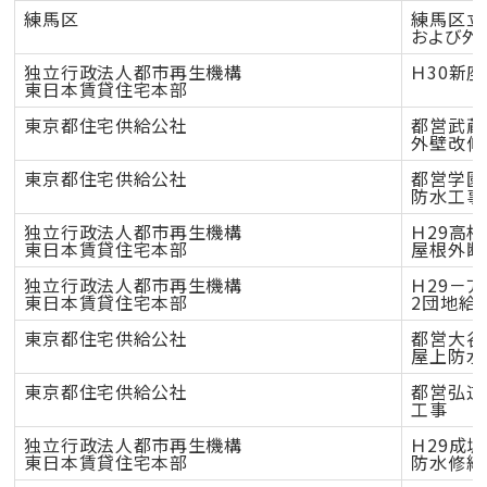
練馬区
練馬区立
および外
独立行政法人都市再生機構
Ｈ30新
東日本賃貸住宅本部
東京都住宅供給公社
都営武蔵
外壁改修
東京都住宅供給公社
都営学園
防水工事
独立行政法人都市再生機構
Ｈ29高根
東日本賃貸住宅本部
屋根外断
独立行政法人都市再生機構
Ｈ29－
東日本賃貸住宅本部
2団地給
東京都住宅供給公社
都営大谷
屋上防水
東京都住宅供給公社
都営弘道
工事
独立行政法人都市再生機構
Ｈ29成
東日本賃貸住宅本部
防水修繕