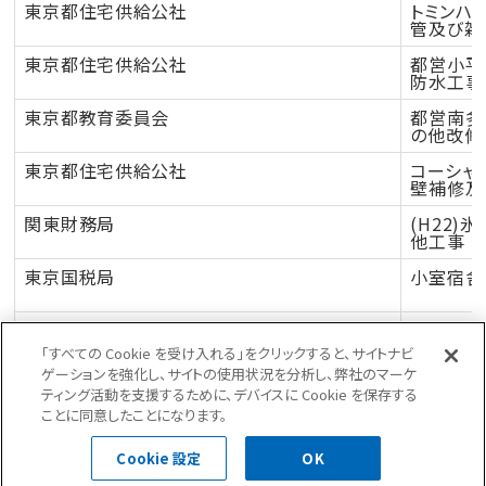
東京都住宅供給公社
トミンハ
管及び雑
東京都住宅供給公社
都営小平
防水工事
東京都教育委員会
都営南多
の他改修
東京都住宅供給公社
コーシャ
壁補修及
関東財務局
(H22
他工事
東京国税局
小室宿舎
東京都住宅供給公社
都営練馬北
壁及び鉄
「すべての Cookie を受け入れる」をクリックすると、サイトナビ
ゲーションを強化し、サイトの使用状況を分析し、弊社のマーケ
東京都住宅供給公社
都営田無
ティング活動を支援するために、デバイスに Cookie を保存する
屋上防水
ことに同意したことになります。
東京都中央卸売市場
22葛西
Cookie 設定
OK