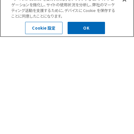
高層の建物のため多々気を使う点は多いものの無事終えることが
ゲーションを強化し、サイトの使用状況を分析し、弊社のマーケ
出来ました。
ティング活動を支援するために、デバイスに Cookie を保存する
ことに同意したことになります。
小学生のお子さんから感謝状を頂き、とても嬉しかったです。
Cookie 設定
OK
前の記事へ
次の記事へ
一覧へ
屋上緑化(1)
防水・塗装(4)
大規模修繕(113)
防水(17)
外壁補修(3)
塗装(1)