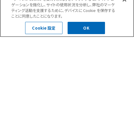
特にタイル補修工事の仕上げには気を付けました。
ゲーションを強化し、サイトの使用状況を分析し、弊社のマーケ
立地は隣地の畑や正面に公園などがあったためその周りでの作業
ティング活動を支援するために、デバイスに Cookie を保存する
時は安全に
ことに同意したことになります。
気を付け作業を行いました。
Cookie 設定
OK
前の記事へ
次の記事へ
一覧へ
屋上緑化(1)
防水・塗装(4)
大規模修繕(113)
防水(17)
外壁補修(3)
塗装(1)