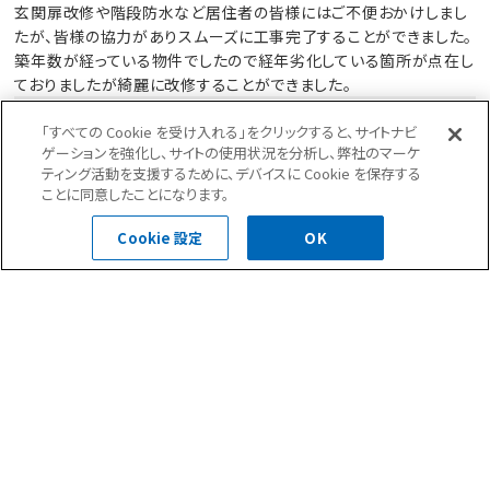
玄関扉改修や階段防水など居住者の皆様にはご不便おかけしまし
たが、皆様の協力がありスムーズに工事完了することができました。
築年数が経っている物件でしたので経年劣化している箇所が点在し
ておりましたが綺麗に改修することができました。
「すべての Cookie を受け入れる」をクリックすると、サイトナビ
斜壁の撥水剤の劣化が著しかったので改修が困難でしたが
ゲーションを強化し、サイトの使用状況を分析し、弊社のマーケ
ティング活動を支援するために、デバイスに Cookie を保存する
セブンウォールにて綺麗に改修できました。
ことに同意したことになります。
擁壁の塗膜の膨れが多数あり、綺麗に仕上げるために既存塗
膜の撤去に苦労しました。
Cookie 設定
OK
前の記事へ
次の記事へ
一覧へ