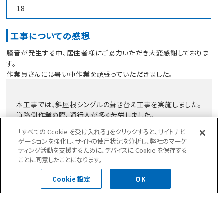
18
工事についての感想
騒音が発生する中、居住者様にご協力いただき大変感謝しておりま
す。
作業員さんには暑い中作業を頑張っていただきました。
本工事では、斜屋根シングルの葺き替え工事を実施しました。
道路側作業の際、通行人が多く苦労しました。
「すべての Cookie を受け入れる」をクリックすると、サイトナビ
ゲーションを強化し、サイトの使用状況を分析し、弊社のマーケ
ティング活動を支援するために、デバイスに Cookie を保存する
ことに同意したことになります。
前の記事へ
次の記事へ
Cookie 設定
OK
一覧へ