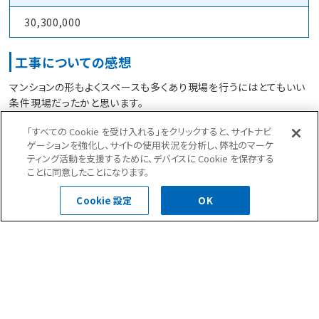
30,300,000
工事についての感想
マンションの形もよくスペースも多くあり現場を行うにはとてもいい
条件現場だったかと思います。
屋上が15年保証の塩ビシート防水で自分自身初めての塩ビシート
「すべての Cookie を受け入れる」をクリックすると、サイトナビ
防水でしたので、とてもいい勉強になりました。
ゲーションを強化し、サイトの使用状況を分析し、弊社のマーケ
タイルの数量が8000枚近くあり工期が難しい現場でした。
ティング活動を支援するために、デバイスに Cookie を保存する
ことに同意したことになります。
前回の大規模修繕工事も弊社で行わせていただいたリピート
Cookie 設定
OK
物件です。
前の記事へ
次の記事へ