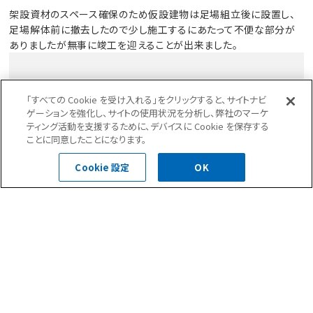
架設資材のスペース確保のため仮設建物は足場組立後に設置し、
足場解体前に撤去したので少し施工するにあたって不便な部分が
ありましたが無事に竣工を迎えることが出来ました。
外壁タイルの補修数量が予定より大幅に増加し3か月という
「すべての Cookie を受け入れる」をクリックすると、サイトナビ
大幅な工期延長になりました。
ゲーションを強化し、サイトの使用状況を分析し、弊社のマーケ
ご不便をお掛けしましたが居住者様の協力もあり、6月に晴
ティング活動を支援するために、デバイスに Cookie を保存する
れて引渡しとなりました。
ことに同意したことになります。
改めて、工事へのご理解・ご協力有難うございました。
Cookie 設定
OK
前の記事へ
次の記事へ
一覧へ