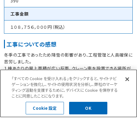
390
工事金額
１０８，７５６，０００円（税込）
工事についての感想
冬季の工事であったため降雪の影響があり、工程管理と人員確保に
苦労しました。
１棟あたりの屋上面積が広い反面、クレーン車を設置できる場所が
各棟１箇所ずつしかなく、資材運搬も大変でしたが、作業員さんの頑
「すべての Cookie を受け入れる」をクリックすると、サイトナビ
張りのおかげで工期内にお引渡しすることができました。
ゲーションを強化し、サイトの使用状況を分析し、弊社のマーケ
ティング活動を支援するために、デバイスに Cookie を保存する
ことに同意したことになります。
幹線道路から現場までの道路に大型規制があり、基本的に資
材運搬は小型車で対応しました。
Cookie 設定
OK
結果的に搬入・搬出の車両台数が増えることとなり、車両手
配の計画に十分な検討が必要でした。