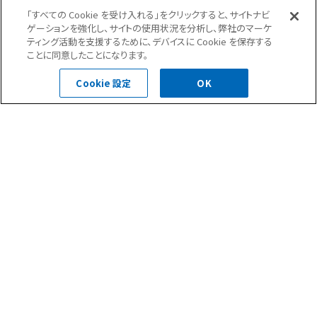
ホテルの方はペットと一緒に泊まれるホテルとして人気があ
「すべての Cookie を受け入れる」をクリックすると、サイトナビ
ゲーションを強化し、サイトの使用状況を分析し、弊社のマーケ
るようです！
ティング活動を支援するために、デバイスに Cookie を保存する
プールとホテルの間にドッグランなども有りましたね。
ことに同意したことになります。
Cookie 設定
OK
前の記事へ
次の記事へ
一覧へ
屋上緑化(1)
防水・塗装(4)
大規模修繕(113)
防水(17)
外壁補修(3)
塗装(1)