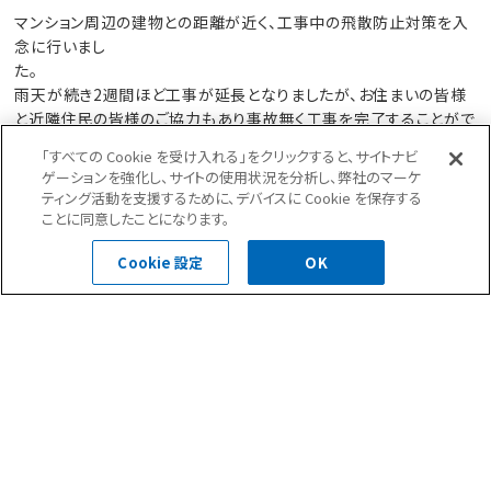
マンション周辺の建物との距離が近く、工事中の飛散防止対策を入
念に行いまし
た。
雨天が続き2週間ほど工事が延長となりましたが、お住まいの皆様
と近隣住民の皆様のご協力もあり事故無く工事を完了することがで
きました！
「すべての Cookie を受け入れる」をクリックすると、サイトナビ
ゲーションを強化し、サイトの使用状況を分析し、弊社のマーケ
ティング活動を支援するために、デバイスに Cookie を保存する
マンション内に小さな吹抜けがあり、作業員さんが作業のし
ことに同意したことになります。
やすい足場の組み方や作業用照明の配置を入念に考察しま
した。
Cookie 設定
OK
前の記事へ
次の記事へ
一覧へ