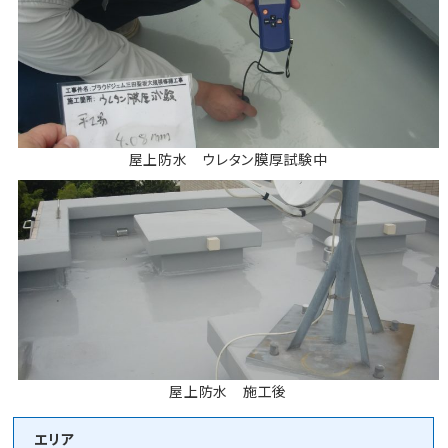
屋上防水 ウレタン膜厚試験中
屋上防水 施工後
エリア