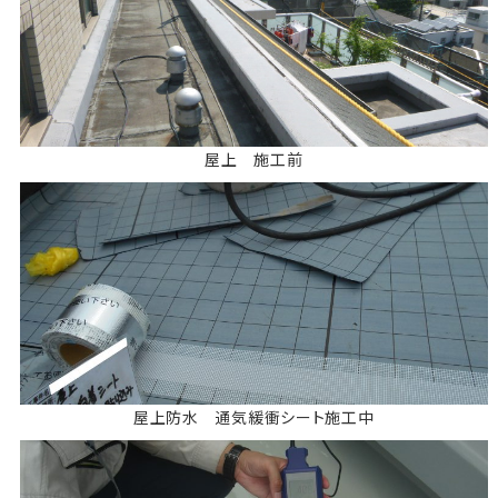
屋上 施工前
屋上防水 通気緩衝シート施工中