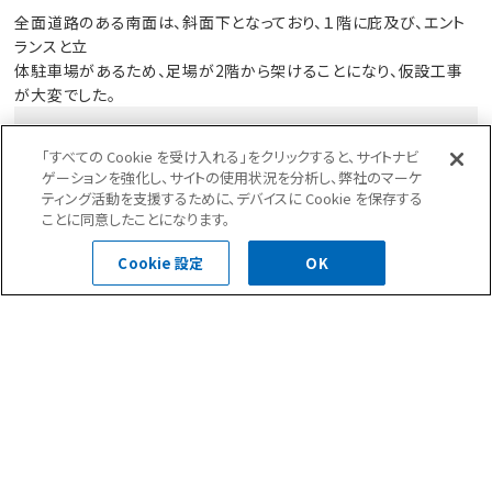
全面道路のある南面は、斜面下となっており、１階に庇及び、エント
ランスと立
体駐車場があるため、足場が2階から架けることになり、仮設工事
が大変でした。
「すべての Cookie を受け入れる」をクリックすると、サイトナビ
小学校が正面の為、現場前道路が6:00～9:00,15:00～
ゲーションを強化し、サイトの使用状況を分析し、弊社のマーケ
19:00のスクールゾーンがありました。しかもルーズな物では
ティング活動を支援するために、デバイスに Cookie を保存する
なく時間になるとバリケードが立てられ、保護者さんが交代
ことに同意したことになります。
で立っているパターンのです。
その為、現場入場や資材の搬入・搬出に苦労しました^^;
Cookie 設定
OK
前の記事へ
次の記事へ
一覧へ