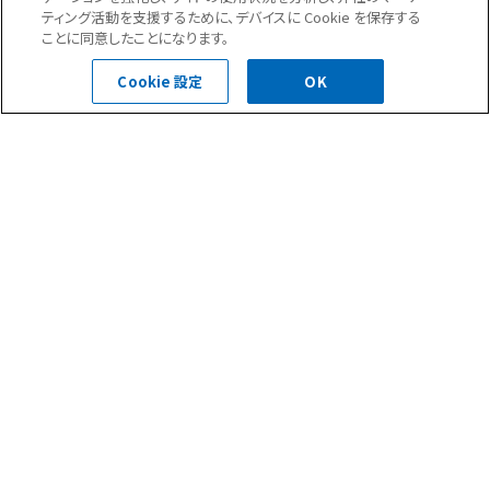
ティング活動を支援するために、デバイスに Cookie を保存する
ことに同意したことになります。
お問合せ・ご相談はこちら
Cookie 設定
OK
0120-400-252
受付時間 平日 8:30～18:00
お問い合わせフォーム