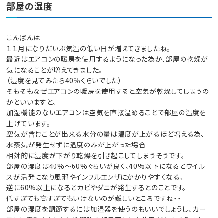
部屋の湿度
こんばんは
１１月になりだいぶ気温の低い日が増えてきましたね。
最近はエアコンの暖房を使用するようになった為か、部屋の乾燥が
気になることが増えてきました。
（湿度を見てみたら40％くらいでした）
そもそもなぜエアコンの暖房を使用すると空気が乾燥してしまうの
かといいますと、
加湿機能のないエアコンは空気を直接温めることで部屋の温度を
上げています。
空気が含むことが出来る水分の量は温度が上がるほど増える為、
水蒸気が発生せずに温度のみが上がった場合
相対的に湿度が下がり乾燥を引き起こしてしまうそうです。
部屋の湿度は40%～60%ぐらいが良く、40%以下になるとウイル
スが活発になり風邪やインフルエンザにかかりやすくなる、
逆に60%以上になるとカビやダニが発生するとのことです。
低すぎても高すぎてもいけないのが難しいところですね・・
部屋の湿度を調節するには加湿器を使うのもいいでしょうし、カー