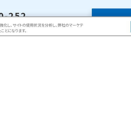
0-252
お問い
ョンを強化し、サイトの使用状況を分析し、弊社のマーケテ
30～18:00
たことになります。
ある現場事務所の一日
よくある質問
お客様の声
施工実例