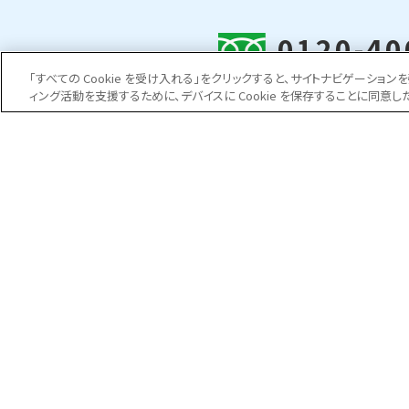
0120-40
「すべての Cookie を受け入れる」をクリックすると、サイトナビゲーシ
受付時間 平日 8:
ィング活動を支援するために、デバイスに Cookie を保存することに同意し
日防クオリティ
事業紹介
大規模修繕工事
防水工事
外壁補修工事