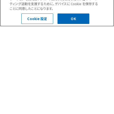
ティング活動を支援するために、デバイスに Cookie を保存する
現場ではこういった取り組みをしているんです。
ことに同意したことになります。
…取り組みを紹介するつもりだったんですが、通販番組のようになっ
Cookie 設定
OK
てしまいましたね(笑)
※送料・金利手数料は負担できません！※
※今週のブログ作成者は各製薬会社の回し者ではありません！※
暑い時期でも熱中症に負けることなく、日防クオリティーを維持し
ていきましょう！
前の記事へ
次の記事へ
現場ブログ一覧へ
ニュース(35)
現場ブログ(284)