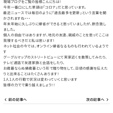
現場ブログをご覧の皆様こんにちは！
今年一番口にした単語は「コロナ」だと思っています。
最近ニュースでは毎日のように「過去最多を更新」という言葉を聞
かされますね・・・
年末年始に久しぶりに帰省ができると思っていましたが、断念致し
ました。
個人の自由ではありますが、地元の友達、親戚のことを思ってここは
我慢するべきだと私は思います！
ネット社会の今では、オンライン帰省なるものも行われているようで
す
グーグルマップのストリートビューにて実家近くを散策してみたり、
テレビ通話で友達家族と会話をしたり、
お歳暮ならぬ帰歳暮という形で贈り物をして、日頃の感謝を伝えた
りと出来ることはたくさんあります！
1人1人の行動で状況は変わっていくと思います
皆様の力でで乗り越えましょう！！
前の記事へ
次の記事へ