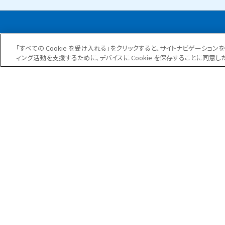
「すべての Cookie を受け入れる」をクリックすると、サイトナビゲーシ
日防クオリティ
ィング活動を支援するために、デバイスに Cookie を保存することに同意し
事業紹介
大規模修繕工事
防水工事
外壁補修工事
塗装工事
耐震補強工事
太陽光パネル設置システム
駐車場防水工事