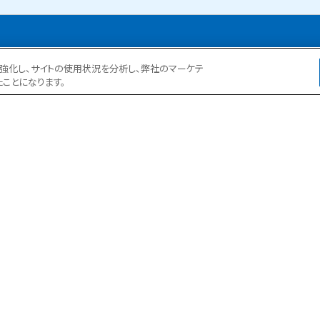
ョンを強化し、サイトの使用状況を分析し、弊社のマーケテ
ある現場事務所の一日
たことになります。
よくある質問
お客様の声
施工実例
施工実績表
大規模修繕工事簡単お見積り