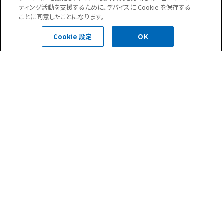
ティング活動を支援するために、デバイスに Cookie を保存する
以上、現場よりアスファルト防水改修工事の様子をお伝えしました。
ことに同意したことになります。
ではまた次回！
Cookie 設定
OK
前の記事へ
次の記事へ
現場ブログ一覧へ
ニュース(35)
現場ブログ(284)
お問合せ・ご相談はこちら