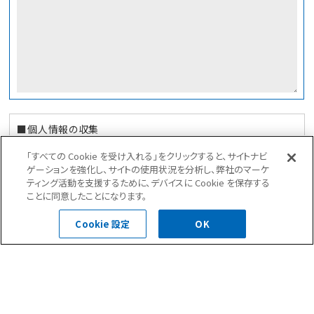
■個人情報の収集
日本防水工業株式会社（以下、当社）は、お客様の個人情報（氏
「すべての Cookie を受け入れる」をクリックすると、サイトナビ
名、住所、生年月日、性別、職業、電話番号、メールアドレス等、そ
ゲーションを強化し、サイトの使用状況を分析し、弊社のマーケ
の情報のみでは特定の個人を識別できないが、他の情報と容易
ティング活動を支援するために、デバイスに Cookie を保存する
に照合することができ、この照合により特定の個人を識別できる
ことに同意したことになります。
こととなる情報をいいます）を収集する際、あらかじめその目的・
利用内容をお知らせし、同意をいただいたうえで個人情報の収
Cookie 設定
OK
集を行います。
■個人情報の管理
当社は、お客様の個人情報について個人情報の管理責任者を配
置し、適切かつ安全な管理を行っております。個人情報への不正
アクセス、紛失、破壊、改ざんおよび漏洩などに関し、予防措置を