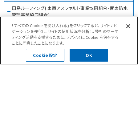
田島ルーフィング( 東西アスファルト事業協同組合･関東防水
管理事業協同組合)
一社）全国防⽔⼯事業協会
「すべての Cookie を受け入れる」をクリックすると、サイトナビ
ゲーションを強化し、サイトの使用状況を分析し、弊社のマーケ
ダイフレックス工業会
ティング活動を支援するために、デバイスに Cookie を保存する
ことに同意したことになります。
ロンプルーフ工業会
Cookie 設定
OK
サラセーヌ工業会
早川ゴム工業会
リベットルーフ工業会
日本住宅管理組合協議会（日住協）
全国ビルリフォーム工事業協会
リニューアル技術開発協会
取引銀行