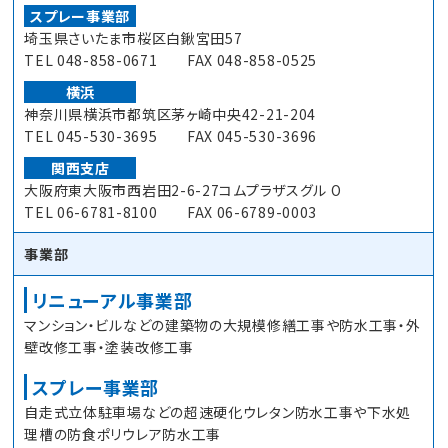
スプレー事業部
埼玉県さいたま市桜区白鍬宮田57
TEL 048-858-0671 FAX 048-858-0525
横浜
神奈川県横浜市都筑区茅ヶ崎中央42-21-204
TEL 045-530-3695 FAX 045-530-3696
関西支店
大阪府東大阪市西岩田2-6-27コムプラザスグル O
TEL 06-6781-8100 FAX 06-6789-0003
事業部
リニューアル事業部
マンション・ビルなどの建築物の大規模修繕工事や防水工事・外
壁改修工事・塗装改修工事
スプレー事業部
自走式立体駐車場などの超速硬化ウレタン防水工事や下水処
理槽の防食ポリウレア防水工事