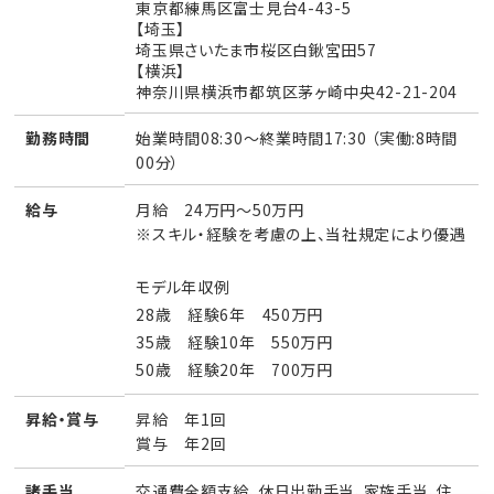
東京都練馬区富士見台4-43-5
【埼玉】
埼玉県さいたま市桜区白鍬宮田57
【横浜】
神奈川県横浜市都筑区茅ヶ崎中央42-21-204
始業時間08:30～終業時間17:30 （実働:8時間
勤務時間
00分）
月給 24万円～50万円
給与
※スキル・経験を考慮の上、当社規定により優遇
モデル年収例
28歳 経験6年 450万円
35歳 経験10年 550万円
50歳 経験20年 700万円
昇給 年1回
昇給・賞与
賞与 年2回
交通費全額支給、休日出勤手当、家族手当、住
諸手当