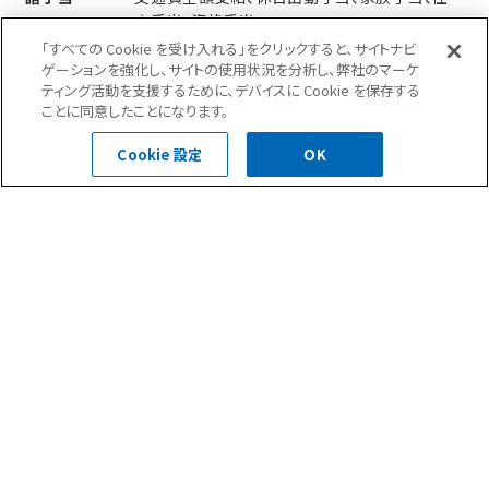
宅手当、資格手当
「すべての Cookie を受け入れる」をクリックすると、サイトナビ
ゲーションを強化し、サイトの使用状況を分析し、弊社のマーケ
資格手当例
ティング活動を支援するために、デバイスに Cookie を保存する
※2級建築施工管理技士、または2級管工事施
ことに同意したことになります。
工管理技士 5,000円／月
※1級建築施工管理技士、または1級管工事施
Cookie 設定
OK
工管理技士 10,000円／月
週休2日、祝日、夏季休暇、年末年始休暇
休日・休暇
年間休日数 125日
雇用保険、労災保険、健康保険、厚生年金保険、
福利厚生
退職金制度
社員旅行（年1回）、社内行事（ゴルフコンペ、忘
年会、他）
入社時研修のほか、下記研修を随時実施
研修制度
材料メーカー、外部講師による営業・監督研修