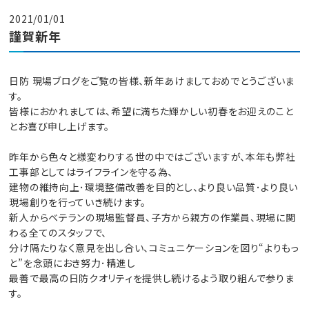
2021/01/01
謹賀新年
日防 現場ブログをご覧の皆様、新年あけましておめでとうございま
す。
皆様におかれましては、希望に満ちた輝かしい初春をお迎えのこと
とお喜び申し上げます。
昨年から色々と様変わりする世の中ではございますが、本年も弊社
工事部としてはライフラインを守る為、
建物の維持向上･環境整備改善を目的とし、より良い品質･より良い
現場創りを行っていき続けます。
新人からベテランの現場監督員、子方から親方の作業員、現場に関
わる全てのスタッフで、
分け隔たりなく意見を出し合い、コミュニケーションを図り“よりもっ
と”を念頭におき努力･精進し
最善で最高の日防クオリティを提供し続けるよう取り組んで参りま
す。