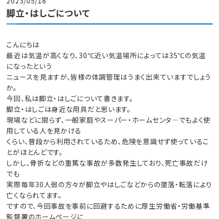
2023/05/18
脚立・はしごについて
こんにちは
最近は気温が高くなり、30℃近い気温場所によっては35℃の気温
になったという
ニュースを見ますが、皆様の体調管理はうまく出来ていますでしょう
か。
今回、私は脚立・はしごについて書きます。
脚立・はしごは身近な用具だと思います。
現場などに限らず、一般家庭やスーパー・ホームセンタ―でもよく使
用している人を見かける
くらい、普段から利用されているため、危険を意識せず使っているこ
とがほとんどです。
しかし、骨折などの重篤な事故が多数発生しており、死亡事故だけ
でも
実際毎年30人弱の方々が脚立やはしごなどからの墜落・転落により
亡くなられてます。
ですので、今回事故を事前に回避するために厚生労働省・労働基準
監督署のホームページに