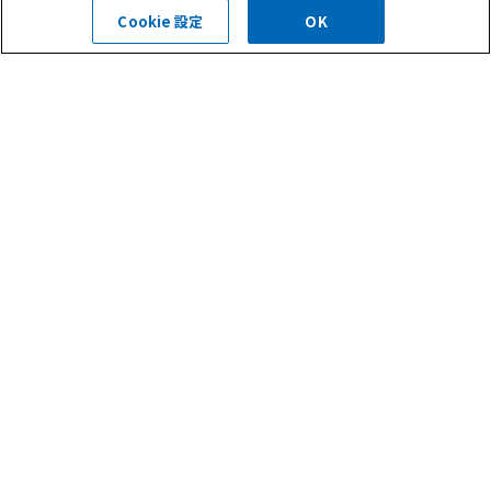
Cookie 設定
OK
前の記事へ
次の記事へ
現場ブログ一覧へ
ニュース(35)
現場ブログ(284)
お問合せ・ご相談はこちら
0120-400-252