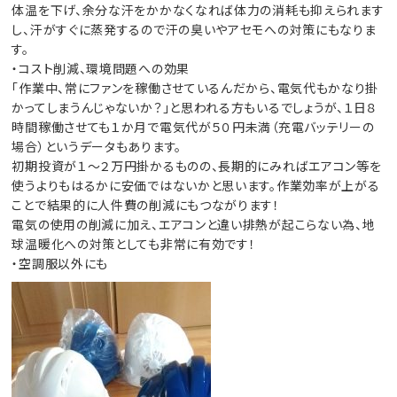
体温を下げ、余分な汗をかかなくなれば体力の消耗も抑えられます
し、汗がすぐに蒸発するので汗の臭いやアセモへの対策にもなりま
す。
・コスト削減、環境問題への効果
「作業中、常にファンを稼働させているんだから、電気代もかなり掛
かってしまうんじゃないか？」と思われる方もいるでしょうが、１日８
時間稼働させても１か月で電気代が５０円未満（充電バッテリーの
場合）というデータもあります。
初期投資が１～２万円掛かるものの、長期的にみればエアコン等を
使うよりもはるかに安価ではないかと思います。作業効率が上がる
ことで結果的に人件費の削減にもつながります！
電気の使用の削減に加え、エアコンと違い排熱が起こらない為、地
球温暖化への対策としても非常に有効です！
・空調服以外にも