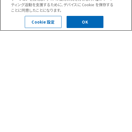
ティング活動を支援するために、デバイスに Cookie を保存する
ことに同意したことになります。
お問合せ・ご相談はこちら
Cookie 設定
OK
0120-400-252
受付時間 平日 8:30～18:00
お問い合わせフォーム