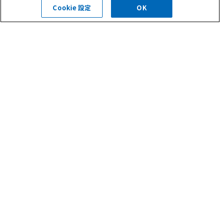
前の記事へ
次の記事へ
Cookie 設定
OK
現場ブログ一覧へ
ニュース(35)
現場ブログ(284)
お問合せ・ご相談はこちら
0120-400-252
受付時間 平日 8:30～18:00