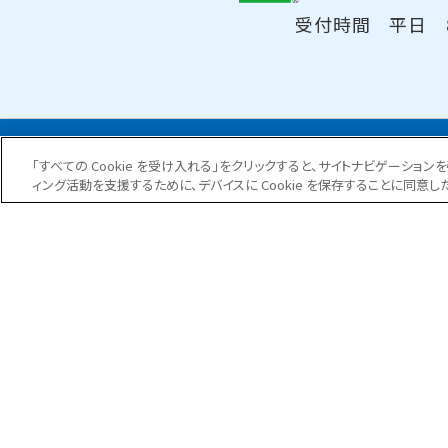
受付時間 平日 8:
「すべての Cookie を受け入れる」をクリックすると、サイトナビゲーシ
ィング活動を支援するために、デバイスに Cookie を保存することに同意し
日防クオリティ
事業紹介
大規模修繕工事
防水工事
外壁補修工事
塗装工事
耐震補強工事