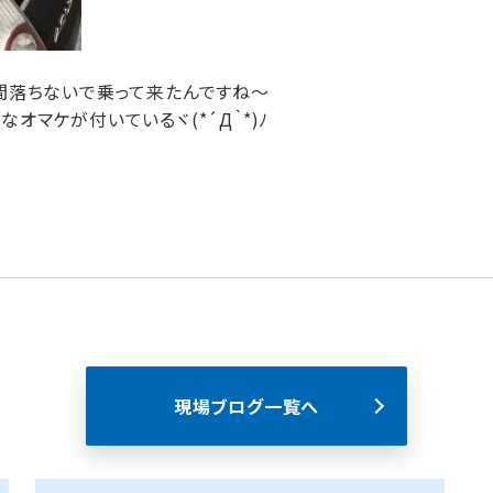
の間落ちないで乗って来たんですね～
オマケが付いているヾ(*´Д｀*)ﾉ
現場ブログ一覧へ