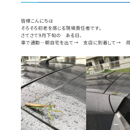
皆様こんにちは
そろそろ初老を感じる現場責任者です。
さてさて9月下旬の ある日、
車で通勤—朝自宅を出て→ 支店に到着して→ 荷